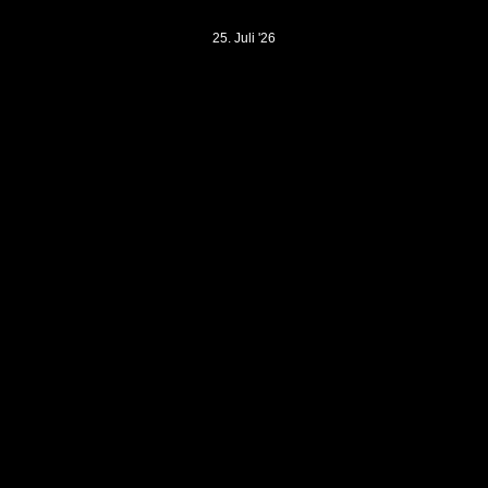
25. Juli '26
ELKES BLUES & ROCK OPEN-AIR
BRÜCK
25. September '26
KONZERT
ALTE GARAGE, POTSDAM